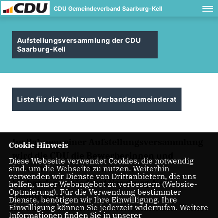
CDU Gemeindeverband Saarburg-Kell
Aufstellungsversammlung der CDU
Saarburg-Kell
Liste für die Wahl zum Verbandsgemeinderat
Im Rahmen einer Aufstellungsversammlung
Cookie Hinweis
wird die CDU die Bewerberinnen und
Diese Webseite verwendet Cookies, die notwendig
Bewerber um ein Mandat im
sind, um die Webseite zu nutzen. Weiterhin
verwenden wir Dienste von Drittanbietern, die uns
Verbandsgemeinderat Saarburg-Kell
helfen, unser Webangebot zu verbessern (Website-
Optmierung). Für die Verwendung bestimmter
nominieren.
Dienste, benötigen wir Ihre Einwilligung. Ihre
Einwilligung können Sie jederzeit widerrufen. Weitere
Informationen finden Sie in unserer