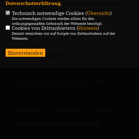
Datenschutzerklärung
.
Dazu sind die CDU Mitglieder eingeladen für Freitag, 15.
März 2024, 19 Uhr in den Magarethenhof in Ayl.
Technisch notwendige Cookies (
Übersicht
)
Die notwendigen Cookies werden allein für den
ordnungsgemäßen Gebrauch der Webseite benötigt.
Cookies von Drittanbietern (
Hinweis
)
Derzeit verzichten wir auf Scripte von Drittanbietern auf der
Webseite.
Einverstanden
10.03.2024, 23:28 Uhr
Politik hausgemacht für Saar, Mosel, Hochwald.
Rheinland-Pfalz im Drei-Länder-Eck.
IMPRESSUM
DATENSCHUTZ
KONTAKT
CDU Kreisverband Trier-Saarburg