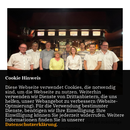
Cookie Hinweis
Diese Webseite verwendet Cookies, die notwendig
sind, um die Webseite zu nutzen. Weiterhin
verwenden wir Dienste von Drittanbietern, die uns
helfen, unser Webangebot zu verbessern (Website-
Optmierung). Für die Verwendung bestimmter
Dienste, benötigen wir Ihre Einwilligung. Ihre
Einwilligung können Sie jederzeit widerrufen. Weitere
Die Versammlung war geprägt von dem demokratischen
Informationen finden Sie in unserer
Prozess und der lebendigen Diskussion über die zukünftige
Datenschutzerklärung
.
Ausrichtung des Gemeindeverbandes.