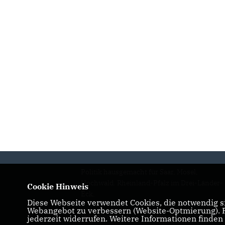
Politik hausgemacht für Saar, Mosel,
Hochwald. Rheinland-Pfalz im Drei-Länder-
Cookie Hinweis
Eck.
Diese Webseite verwendet Cookies, die notwendig si
Webangebot zu verbessern (Website-Optmierung). Fü
IMPRESSUM
DATENSCHUTZ
jederzeit widerrufen. Weitere Informationen finden