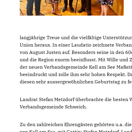
langjährige Treue und die vielfältige Unterstütz
Union heraus. In einer Laudatio zeichnete Verb
von August Justen auf. Besonders seine in den 6
und die Region enorm beeinflusst. Mit Wille und Z
der neuen Verbandsgemeinde Kell am See Maßstäbe
beeindruckt und zolle ihm sehr hohen Respekt. Da
diesen sehr aussergewöhnlichen Geburtstag zu fe
Landrat Stefan Metzdorf überbrachte die besten W
Verbandsgemeinde Schweich.
Zu den zahlreichen Ehrengästen gehörten u.a. di
von Kell am See, mit Gattin; Stefan Metzdorf, Lan