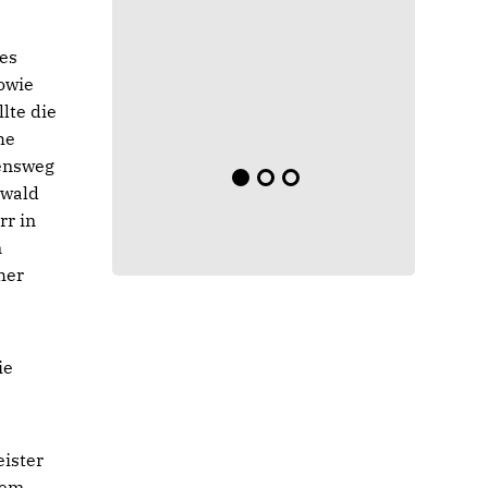
ges
owie
lte die
he
bensweg
hwald
rr in
n
her
ie
ister
hem.