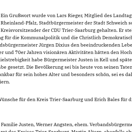
Ein Grußwort wurde von Lars Rieger, Mitglied des Landta
Rheinland-Pfalz, Stadtbürgermeister der Stadt Schweich s
Kreisvorsitzender der CDU Trier-Saarburg gehalten. Er stel
ung für die Kommunalpolitik und die Christlich Demokratisc
andsbürgermeister Jürgen Dixius den beeindruckenden Le
0er und 70er Jahren visionären Aktivitäten hätten den Hoc
ielstrebigkeit habe Bürgermeister Justen in Kell und späte
 gesetzt. Die Bevölkerung sei bis heute von seinen Tate
nkbar für sein hohes Alter und besonders schön, sei es da
iern.
ünsche für den Kreis Trier-Saarburg und Erich Bales für d
e Familie Justen, Werner Angsten, ehem. Verbandsbürgerme
drat des Kreises Trier-Saarburg, Martin Altern, ebenfalls e