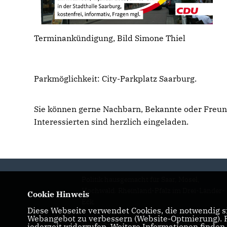
Terminankündigung, Bild Simone Thiel
Parkmöglichkeit: City-Parkplatz Saarburg.
Sie können gerne Nachbarn, Bekannte oder Freunde
Interessierten sind herzlich eingeladen.
Politik hausgemacht für Saar, Mosel,
Hochwald. Rheinland-Pfalz im Drei-Länder-
Cookie Hinweis
Eck.
Diese Webseite verwendet Cookies, die notwendig si
Webangebot zu verbessern (Website-Optmierung). Fü
IMPRESSUM
DATENSCHUTZ
jederzeit widerrufen. Weitere Informationen finden