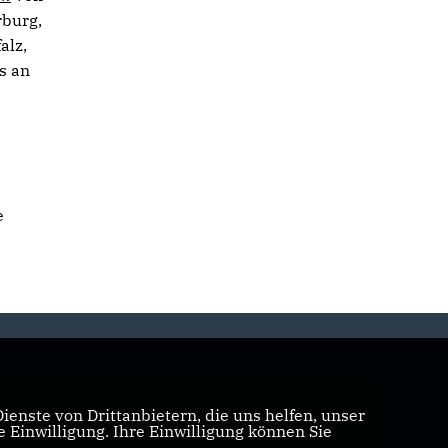
rburg,
alz,
s an
e
enste von Drittanbietern, die uns helfen, unser
Einwilligung. Ihre Einwilligung können Sie