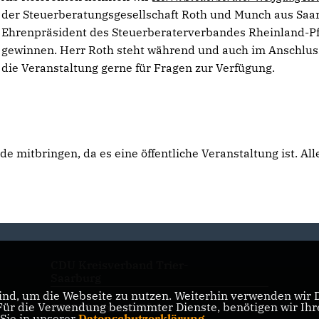
der Steuerberatungsgesellschaft Roth und Munch aus Saa
Ehrenpräsident des Steuerberaterverbandes Rheinland-Pf
gewinnen. Herr Roth steht während und auch im Anschlus
die Veranstaltung gerne für Fragen zur Verfügung.
 mitbringen, da es eine öffentliche Veranstaltung ist. All
CDU Kreisverband Trier-
Saarburg
nd, um die Webseite zu nutzen. Weiterhin verwenden wir Di
r die Verwendung bestimmter Dienste, benötigen wir Ihre 
CDU Rheinland-Pfalz
 Sie in unserer
Datenschutzerklärung
.