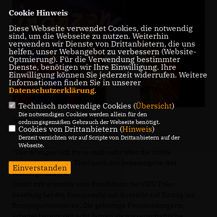
Cookie Hinweis
Diese Webseite verwendet Cookies, die notwendig
sind, um die Webseite zu nutzen. Weiterhin
verwenden wir Dienste von Drittanbietern, die uns
helfen, unser Webangebot zu verbessern (Website-
Optmierung). Für die Verwendung bestimmter
Dienste, benötigen wir Ihre Einwilligung. Ihre
Einwilligung können Sie jederzeit widerrufen. Weitere
Informationen finden Sie in unserer
Datenschutzerklärung
.
Technisch notwendige Cookies (
Übersicht
)
Die notwendigen Cookies werden allein für den
Vorstellung beim Landesparteitag
ordnungsgemäßen Gebrauch der Webseite benötigt.
Cookies von Drittanbietern (
Hinweis
)
Derzeit verzichten wir auf Scripte von Drittanbietern auf der
Webseite.
"Das ist super! Ich freue mich sehr über die breite
Unterstützung", so Thiel nach der bekanntgabe des
Einverstanden
Wahlergebnisses.
Damit tritt erstmals eine Kandidatin der CDU Trier-
Saarburg bei der Europawahl mit Aussicht auf Einzug ins
Europaparlament an. Die gebürtige Freudenburgerin
arbeitet bereits seit acht Jahren als wissenschaftliche